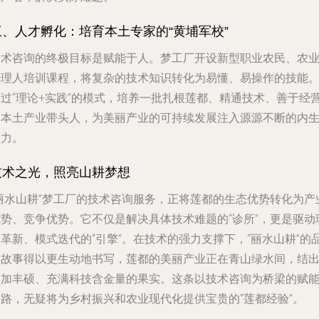
三、人才孵化：培育本土专家的“黄埔军校”
技术咨询的终极目标是赋能于人。梦工厂开设新型职业农民、农
经理人培训课程，将复杂的技术知识转化为易懂、易操作的技能
通过“理论+实践”的模式，培养一批扎根莲都、精通技术、善于经
的本土产业带头人，为美丽产业的可持续发展注入源源不断的内
动力。
技术之光，照亮山耕梦想
“丽水山耕”梦工厂的技术咨询服务，正将莲都的生态优势转化为产
优势、竞争优势。它不仅是解决具体技术难题的“诊所”，更是驱动
革新、模式迭代的“引擎”。在技术的强力支撑下，“丽水山耕”的
牌故事得以更生动地书写，莲都的美丽产业正在青山绿水间，结
更加丰硕、充满科技含金量的果实。这条以技术咨询为桥梁的赋
之路，无疑将为乡村振兴和农业现代化提供宝贵的“莲都经验”。