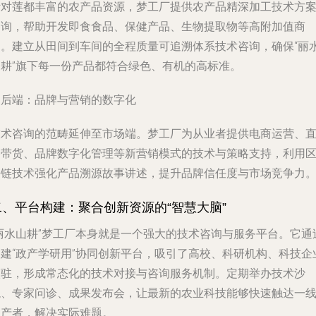
针对莲都丰富的农产品资源，梦工厂提供农产品精深加工技术方
咨询，帮助开发即食食品、保健产品、生物提取物等高附加值商
品。建立从田间到车间的全程质量可追溯体系技术咨询，确保“丽
山耕”旗下每一份产品都符合绿色、有机的高标准。
. 后端：品牌与营销的数字化
技术咨询的范畴延伸至市场端。梦工厂为从业者提供电商运营、
播带货、品牌数字化管理等新营销模式的技术与策略支持，利用
块链技术强化产品溯源故事讲述，提升品牌信任度与市场竞争力
二、平台构建：聚合创新资源的“智慧大脑”
“丽水山耕”梦工厂本身就是一个强大的技术咨询与服务平台。它通
搭建“政产学研用”协同创新平台，吸引了高校、科研机构、科技企
入驻，形成常态化的技术对接与咨询服务机制。定期举办技术沙
龙、专家问诊、成果发布会，让最新的农业科技能够快速触达一
生产者，解决实际难题。