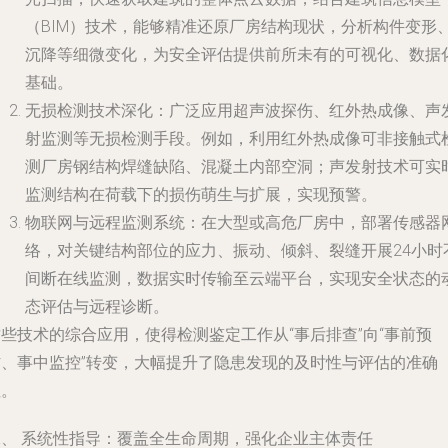
（BIM）技术，能够精准还原厂房结构现状，分析构件变形
沉降等细微变化，为安全评估提供前所未有的可视化、数据
基础。
无损检测技术深化
：广泛应用超声波探伤、红外热成像、声
射监测等无损检测手段。例如，利用红外热成像可非接触式
测厂房钢结构焊缝缺陷、混凝土内部空洞；声发射技术可实
监测结构在荷载下的损伤萌生与扩展，实现预警。
物联网与远程监测系统
：在大型或高危厂房中，部署传感器
络，对关键结构部位的应力、振动、倾斜、裂缝开展24小时
间断在线监测，数据实时传输至云端平台，实现安全状态的
态评估与远程诊断。
些技术的综合应用，使得检测鉴定工作从“事后排查”向“事前预
防、事中监控”转变，大幅提升了隐患发现的及时性与评估的准确
性。
二、 系统性指导：覆盖全生命周期，强化企业主体责任