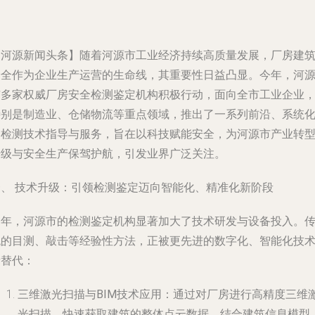
【河源新闻头条】随着河源市工业经济持续高质量发展，厂房建
安全作为企业生产运营的生命线，其重要性日益凸显。今年，河
市多家权威厂房安全检测鉴定机构积极行动，面向全市工业企业
特别是制造业、仓储物流等重点领域，推出了一系列前沿、系统
的检测技术指导与服务，旨在以科技赋能安全，为河源市产业转
升级与安全生产保驾护航，引发业界广泛关注。
一、 技术升级：引领检测鉴定迈向智能化、精准化新阶段
今年，河源市的检测鉴定机构显著加大了技术研发与设备投入。
统的目测、敲击等经验性方法，正被更先进的数字化、智能化技
所替代：
三维激光扫描与BIM技术应用
：通过对厂房进行高精度三维
光扫描，快速获取建筑的整体点云数据，结合建筑信息模型